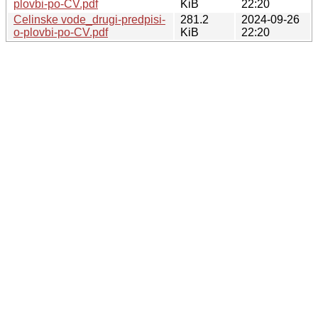
plovbi-po-CV.pdf
KiB
22:20
Celinske vode_drugi-predpisi-
281.2
2024-09-26
o-plovbi-po-CV.pdf
KiB
22:20