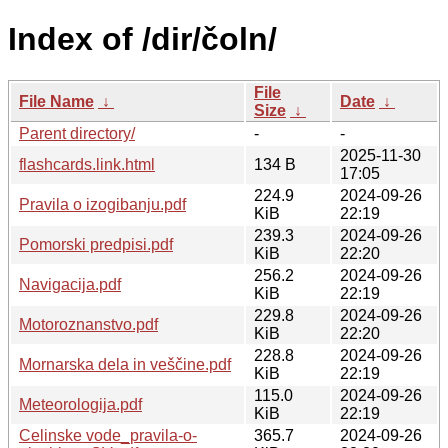
Index of /dir/čoln/
File
File Name
↓
Date
↓
Size
↓
Parent directory/
-
-
2025-11-30
flashcards.link.html
134 B
17:05
224.9
2024-09-26
Pravila o izogibanju.pdf
KiB
22:19
239.3
2024-09-26
Pomorski predpisi.pdf
KiB
22:20
256.2
2024-09-26
Navigacija.pdf
KiB
22:19
229.8
2024-09-26
Motoroznanstvo.pdf
KiB
22:20
228.8
2024-09-26
Mornarska dela in veščine.pdf
KiB
22:19
115.0
2024-09-26
Meteorologija.pdf
KiB
22:19
Celinske vode_pravila-o-
365.7
2024-09-26