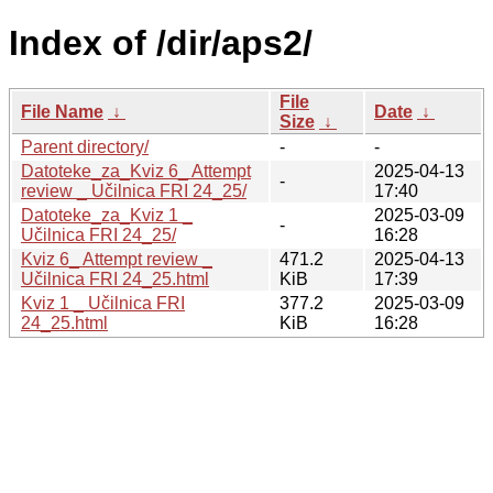
Index of /dir/aps2/
File
File Name
↓
Date
↓
Size
↓
Parent directory/
-
-
Datoteke_za_Kviz 6_ Attempt
2025-04-13
-
review _ Učilnica FRI 24_25/
17:40
Datoteke_za_Kviz 1 _
2025-03-09
-
Učilnica FRI 24_25/
16:28
Kviz 6_ Attempt review _
471.2
2025-04-13
Učilnica FRI 24_25.html
KiB
17:39
Kviz 1 _ Učilnica FRI
377.2
2025-03-09
24_25.html
KiB
16:28