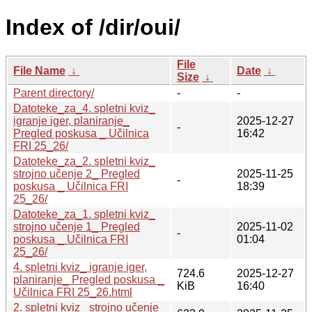
Index of /dir/oui/
File
File Name
↓
Date
↓
Size
↓
Parent directory/
-
-
Datoteke_za_4. spletni kviz_
igranje iger, planiranje_
2025-12-27
-
Pregled poskusa _ Učilnica
16:42
FRI 25_26/
Datoteke_za_2. spletni kviz_
strojno učenje 2_ Pregled
2025-11-25
-
poskusa _ Učilnica FRI
18:39
25_26/
Datoteke_za_1. spletni kviz_
strojno učenje 1_ Pregled
2025-11-02
-
poskusa _ Učilnica FRI
01:04
25_26/
4. spletni kviz_ igranje iger,
724.6
2025-12-27
planiranje_ Pregled poskusa _
KiB
16:40
Učilnica FRI 25_26.html
2. spletni kviz_ strojno učenje