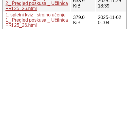
633.9
2025-11-25
2_ Pregled poskusa _ Učilnica
KiB
18:39
FRI 25_26.html
1. spletni kviz_ strojno učenje
379.0
2025-11-02
1_ Pregled poskusa _ Učilnica
KiB
01:04
FRI 25_26.html