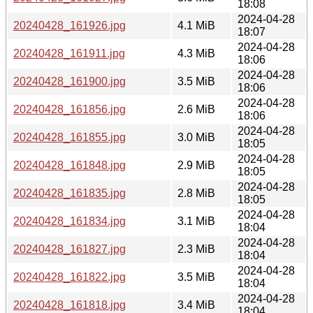
18:08
2024-04-28
20240428_161926.jpg
4.1 MiB
18:07
2024-04-28
20240428_161911.jpg
4.3 MiB
18:06
2024-04-28
20240428_161900.jpg
3.5 MiB
18:06
2024-04-28
20240428_161856.jpg
2.6 MiB
18:06
2024-04-28
20240428_161855.jpg
3.0 MiB
18:05
2024-04-28
20240428_161848.jpg
2.9 MiB
18:05
2024-04-28
20240428_161835.jpg
2.8 MiB
18:05
2024-04-28
20240428_161834.jpg
3.1 MiB
18:04
2024-04-28
20240428_161827.jpg
2.3 MiB
18:04
2024-04-28
20240428_161822.jpg
3.5 MiB
18:04
2024-04-28
20240428_161818.jpg
3.4 MiB
18:04