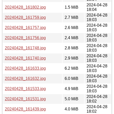
2024-04-28
20240428_161802.jpg
1.5 MiB
18:04
2024-04-28
20240428_161759.jpg
2.7 MiB
18:03
2024-04-28
20240428_161757.jpg
2.6 MiB
18:03
2024-04-28
20240428_161756.jpg
2.4 MiB
18:03
2024-04-28
20240428_161748.jpg
2.8 MiB
18:03
2024-04-28
20240428_161740.jpg
2.9 MiB
18:03
2024-04-28
20240428_161633.jpg
6.2 MiB
18:03
2024-04-28
20240428_161632.jpg
6.0 MiB
18:03
2024-04-28
20240428_161533.jpg
4.9 MiB
18:03
2024-04-28
20240428_161531.jpg
5.0 MiB
18:02
2024-04-28
20240428_161439.jpg
4.0 MiB
18:02