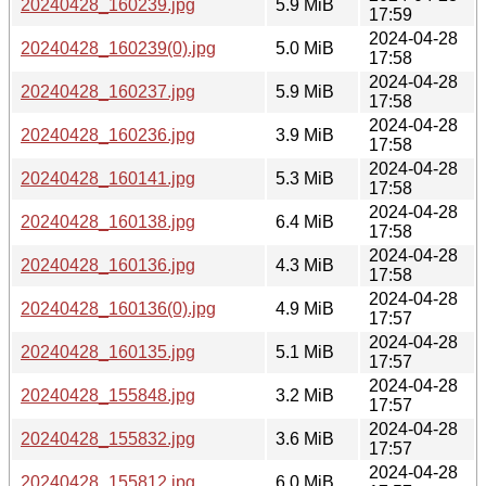
20240428_160239.jpg
5.9 MiB
17:59
2024-04-28
20240428_160239(0).jpg
5.0 MiB
17:58
2024-04-28
20240428_160237.jpg
5.9 MiB
17:58
2024-04-28
20240428_160236.jpg
3.9 MiB
17:58
2024-04-28
20240428_160141.jpg
5.3 MiB
17:58
2024-04-28
20240428_160138.jpg
6.4 MiB
17:58
2024-04-28
20240428_160136.jpg
4.3 MiB
17:58
2024-04-28
20240428_160136(0).jpg
4.9 MiB
17:57
2024-04-28
20240428_160135.jpg
5.1 MiB
17:57
2024-04-28
20240428_155848.jpg
3.2 MiB
17:57
2024-04-28
20240428_155832.jpg
3.6 MiB
17:57
2024-04-28
20240428_155812.jpg
6.0 MiB