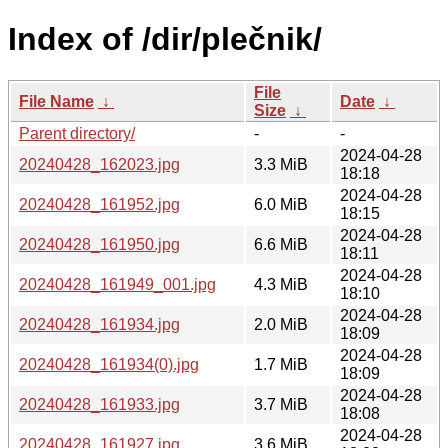
Index of /dir/plečnik/
File
File Name
↓
Date
↓
Size
↓
Parent directory/
-
-
2024-04-28
20240428_162023.jpg
3.3 MiB
18:18
2024-04-28
20240428_161952.jpg
6.0 MiB
18:15
2024-04-28
20240428_161950.jpg
6.6 MiB
18:11
2024-04-28
20240428_161949_001.jpg
4.3 MiB
18:10
2024-04-28
20240428_161934.jpg
2.0 MiB
18:09
2024-04-28
20240428_161934(0).jpg
1.7 MiB
18:09
2024-04-28
20240428_161933.jpg
3.7 MiB
18:08
2024-04-28
20240428_161927.jpg
3.6 MiB