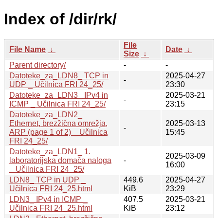
Index of /dir/rk/
File
File Name
↓
Date
↓
Size
↓
Parent directory/
-
-
Datoteke_za_LDN8_ TCP in
2025-04-27
-
UDP _ Učilnica FRI 24_25/
23:30
Datoteke_za_LDN3_ IPv4 in
2025-03-21
-
ICMP _ Učilnica FRI 24_25/
23:15
Datoteke_za_LDN2_
Ethernet, brezžična omrežja,
2025-03-13
-
ARP (page 1 of 2) _ Učilnica
15:45
FRI 24_25/
Datoteke_za_LDN1_ 1.
2025-03-09
laboratorijska domača naloga
-
16:00
_ Učilnica FRI 24_25/
LDN8_ TCP in UDP _
449.6
2025-04-27
Učilnica FRI 24_25.html
KiB
23:29
LDN3_ IPv4 in ICMP _
407.5
2025-03-21
Učilnica FRI 24_25.html
KiB
23:12