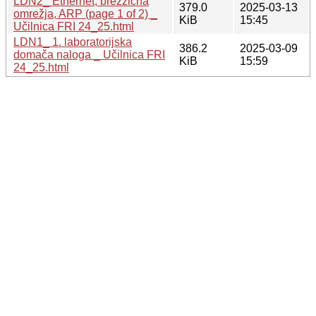
LDN2_ Ethernet, brezžična
379.0
2025-03-13
omrežja, ARP (page 1 of 2) _
KiB
15:45
Učilnica FRI 24_25.html
LDN1_ 1. laboratorijska
386.2
2025-03-09
domača naloga _ Učilnica FRI
KiB
15:59
24_25.html