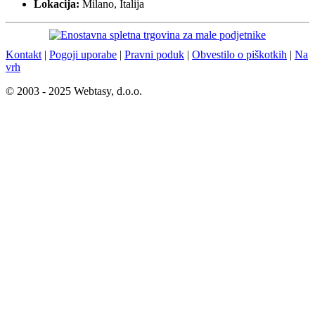
Lokacija:
Milano, Italija
Kontakt
|
Pogoji uporabe
|
Pravni poduk
|
Obvestilo o piškotkih
|
Na
vrh
© 2003 - 2025 Webtasy, d.o.o.