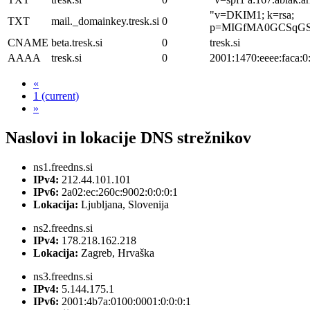
"v=DKIM1; k=rsa;
TXT
mail._domainkey.tresk.si
0
p=MIGfMA0GCSqGS
CNAME
beta.tresk.si
0
tresk.si
AAAA
tresk.si
0
2001:1470:eeee:faca:0
«
1
(current)
»
Naslovi in lokacije
DNS strežnikov
ns1.freedns.si
IPv4:
212.44.101.101
IPv6:
2a02:ec:260c:9002:0:0:0:1
Lokacija:
Ljubljana, Slovenija
ns2.freedns.si
IPv4:
178.218.162.218
Lokacija:
Zagreb, Hrvaška
ns3.freedns.si
IPv4:
5.144.175.1
IPv6:
2001:4b7a:0100:0001:0:0:0:1