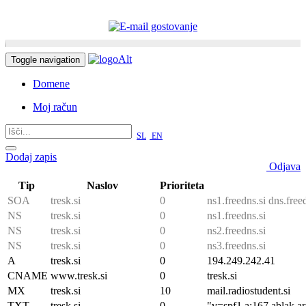
Toggle navigation
Domene
Moj račun
SL
|
EN
Dodaj zapis
radiostudent89.3@gmail.com
Odjava
Tip
Naslov
Prioriteta
SOA
tresk.si
0
ns1.freedns.si dns.fr
NS
tresk.si
0
ns1.freedns.si
NS
tresk.si
0
ns2.freedns.si
NS
tresk.si
0
ns3.freedns.si
A
tresk.si
0
194.249.242.41
CNAME
www.tresk.si
0
tresk.si
MX
tresk.si
10
mail.radiostudent.si
TXT
tresk.si
0
"v=spf1 a:167.ablak.ar