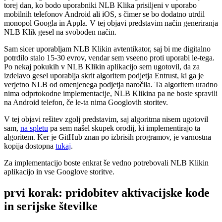
torej dan, ko bodo uporabniki NLB Klika prisiljeni v uporabo
mobilnih telefonov Android ali iOS, s čimer se bo dodatno utrdil
monopol Googla in Appla. V tej objavi predstavim način generiranja
NLB Klik gesel na svoboden način.
Sam sicer uporabljam NLB Klikin avtentikator, saj bi me digitalno
potrdilo stalo 15-30 evrov, vendar sem vseeno proti uporabi le-tega.
Po nekaj pokukih v NLB Klikin aplikacijo sem ugotovil, da za
izdelavo gesel uporablja skrit algoritem podjetja Entrust, ki ga je
verjetno NLB od omenjenega podjetja naročila. Ta algoritem uradno
nima odprtokodne implementacije, NLB Klikina pa ne boste spravili
na Android telefon, če le-ta nima Googlovih storitev.
V tej objavi rešitev zgolj predstavim, saj algoritma nisem ugotovil
sam,
na spletu
pa sem našel skupek orodij, ki implementirajo ta
algoritem. Ker je GitHub znan po izbrisih programov, je varnostna
kopija dostopna
tukaj
.
Za implementacijo boste enkrat še vedno potrebovali NLB Klikin
aplikacijo in vse Googlove storitve.
prvi korak: pridobitev aktivacijske kode
in serijske številke