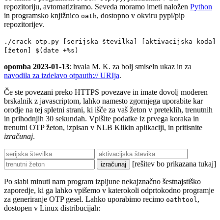
repozitoriju, avtomatiziramo. Seveda moramo imeti naložen
Python
in programsko knjižnico
, dostopno v okviru pypi/pip
oath
repozitorijev.
./crack-otp.py [serijska številka] [aktivacijska koda]
[žeton] $(date +%s)
opomba 2023-01-13
: hvala M. K. za bolj smiseln ukaz in za
navodila za izdelavo otpauth:// URIja
.
Če ste povezani preko HTTPS povezave in imate dovolj moderen
brskalnik z javascriptom, lahko namesto zgornjega uporabite kar
orodje na tej spletni strani, ki išče za vaš žeton v preteklih, trenutnih
in prihodnjih 30 sekundah. Vpišite podatke iz prvega koraka in
trenutni OTP žeton, izpisan v NLB Klikin aplikaciji, in pritisnite
izračunaj
.
[rešitev bo prikazana tukaj]
Po slabi minuti nam program izpljune nekajznačno šestnajstiško
zaporedje, ki ga lahko vpišemo v katerokoli odprtokodno programje
za generiranje OTP gesel. Lahko uporabimo recimo
,
oathtool
dostopen v Linux distribucijah: