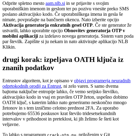
Odprite spletno mesto
aam.nlb.si
in se prijavite s svojim
uporabniškim imenom in geslom ter po pozivu vnesite preko SMS
poslano aktivacijsko kodo. Če uporabniškega imena in gesla še
nimate, povprašajte na bančnem okencu. Nato izberite opcijo
Aktivacija generatorja enkratnih gesel OTP
. Če ste generator že
ustvarili, lahko uporabite opcijo
Obnovitev generatorja OTP v
mobilni aplikaciji
za izdelavo novega generatorja. Sistem vam poda
par številk. Zapišite si ju nekam in nato aktivirajte aplikacijo NLB
Klikin.
drugi korak: izpeljava OATH ključa iz
znanih podatkov
Entrustov algoritem, kot je opisano v
objavi programerja neuradnih
odprtokodnih orodij za Entrust
, ni zelo varen. S samo dvema
bajtoma naključne entropije lahko, če vemo serijsko številko,
aktivacijsko kodo in vsaj en pravilen OTP žeton, uspešno dobimo
OATH ključ, s katerim lahko nato generiramo neskončno mnogo
žetonov in s tem izničimo celotno prednost 2FA. Za uporabo
potrebujemo 65536 poskusov krat število tridesetsekundnih
intervalov v prihodnost in preteklost, ki jih želimo še šteti kot
veljavne.
To lahko s programom
, priloženim v Git
crack-otp.py