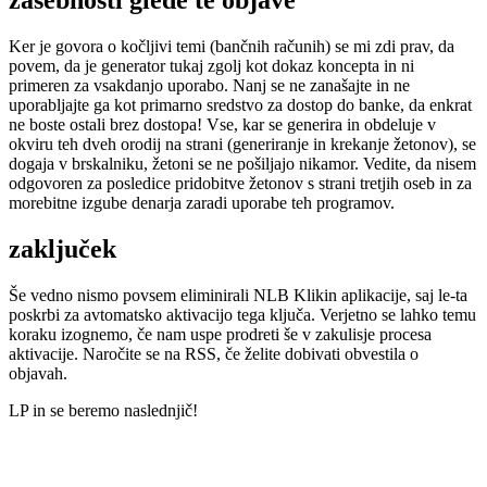
zasebnosti glede te objave
Ker je govora o kočljivi temi (bančnih računih) se mi zdi prav, da
povem, da je generator tukaj zgolj kot dokaz koncepta in ni
primeren za vsakdanjo uporabo. Nanj se ne zanašajte in ne
uporabljajte ga kot primarno sredstvo za dostop do banke, da enkrat
ne boste ostali brez dostopa! Vse, kar se generira in obdeluje v
okviru teh dveh orodij na strani (generiranje in krekanje žetonov), se
dogaja v brskalniku, žetoni se ne pošiljajo nikamor. Vedite, da nisem
odgovoren za posledice pridobitve žetonov s strani tretjih oseb in za
morebitne izgube denarja zaradi uporabe teh programov.
zaključek
Še vedno nismo povsem eliminirali NLB Klikin aplikacije, saj le-ta
poskrbi za avtomatsko aktivacijo tega ključa. Verjetno se lahko temu
koraku izognemo, če nam uspe prodreti še v zakulisje procesa
aktivacije. Naročite se na RSS, če želite dobivati obvestila o
objavah.
LP in se beremo naslednjič!