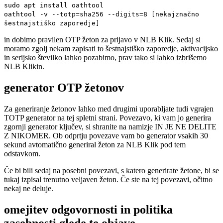
sudo apt install oathtool
oathtool -v --totp=sha256 --digits=8 [nekajznačno
šestnajstiško zaporedje]
in dobimo pravilen OTP žeton za prijavo v NLB Klik. Sedaj si
moramo zgolj nekam zapisati to šestnajstiško zaporedje, aktivacijsko
in serijsko številko lahko pozabimo, prav tako si lahko izbrišemo
NLB Klikin.
generator OTP žetonov
Za generiranje žetonov lahko med drugimi uporabljate tudi vgrajen
TOTP generator na tej spletni strani. Povezavo, ki vam jo generira
zgornji generator ključev, si shranite na namizje IN JE NE DELITE
Z NIKOMER. Ob odprtju povezave vam bo generator vsakih 30
sekund avtomatično generiral žeton za NLB Klik pod tem
odstavkom.
Če bi bili sedaj na posebni povezavi, s katero generirate žetone, bi se
tukaj izpisal trenutno veljaven žeton. Če ste na tej povezavi, očitno
nekaj ne deluje.
omejitev odgovornosti in politika